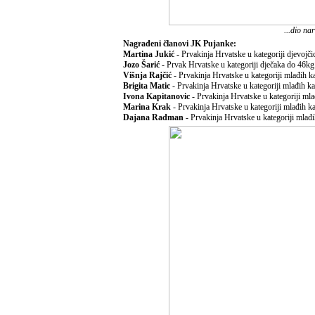
...dio na
Nagrađeni članovi JK Pujanke:
Martina Jukić -
Prvakinja Hrvatske u kategoriji djevojči
Jozo Šarić
- Prvak Hrvatske u kategoriji dječaka do 46kg
Višnja Rajčić
- Prvakinja Hrvatske u kategoriji mlađih k
Brigita Matic
- Prvakinja Hrvatske u kategoriji mlađih ka
Ivona Kapitanovic
-
Prvakinja Hrvatske u kategoriji mla
Marina Krak
- Prvakinja Hrvatske u kategoriji mlađih k
Dajana Radman
- Prvakinja Hrvatske u kategoriji mlađ