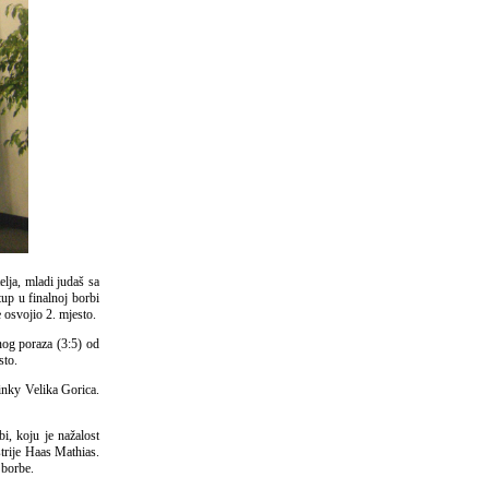
elja, mladi judaš sa
up u finalnoj borbi
 osvojio 2. mjesto.
nog poraza (3:5) od
sto.
Pinky Velika Gorica.
bi, koju je nažalost
strije Haas Mathias.
 borbe.