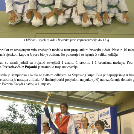
Odličan uspjeh mlade Hrvatske judo reprezentacije do 15.g.
riliku za osvajanjem vrlo značajnih medalja nisu propustili ni hrvatski judaši. Nastup 10 mla
a Svjetskom kupu u Gyoru bio je odličan, što pokazuje i osvajanje 5 velikih odličja.
ali su mladi judaši sa Pujanki osvojivši 1 zlatnu, 1 srebrnu i 1 brončanu medalju. P
a Preradovića iz Pujanki
je nastupilo troje natjecatelja:
tala je šampionka i okitla se zlatnim odličjem sa Svjetskog kupa. Bila je najuspješnija u kate
izborila je nastupa u finalu. U finalnoj borbi pobjedom na yuko (5:0) na razočaranje domaće p
Patricia Kalydi i osvojila 1. mjesto.