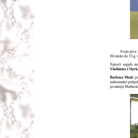
Svoju prvu p
Hrvatske do 15.g. n
Najveći uspjeh im
Vladimira i Slavk
Barbara Matić
pos
maksimalne pobjede 
prvakinju Mađarske 