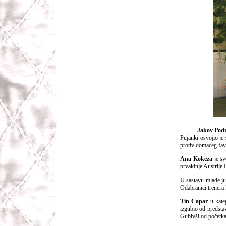
Jakov Pod
Pujanki osvojio je
protiv domaćeg favo
Ana Kokeza
je sv
prvakinje Austrije 
U sastavu mlade jud
Odabranici trenera 
Tin Capar
u kateg
izgubio od predstav
Gubivši od početka