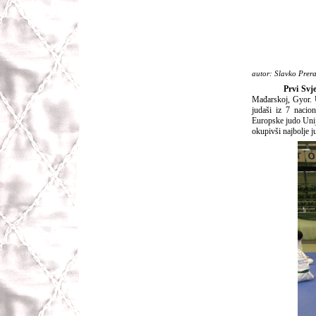
autor: Slavko Prer
Prvi Svj
Mađarskoj, Gyor. 
judaši iz 7 nacio
Europske judo Unij
okupivši najbolje j