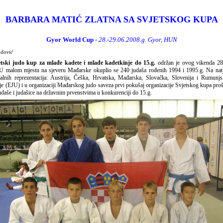
BARBARA MATIĆ ZLATNA SA SVJETSKOG KUPA
Gyor World Cup -
28.-29.06.2008.g. Gyor, HUN
adović
etski judo kup za mlađe kadete i mlađe kadetkinje do 15.g.
održan je ovog vikenda 28.
U malom mjestu na sjeveru Mađarske okuplio se 240 judaša rođenih 1994 i 1995.g. Na natje
nalnih reprezentacija: Austrija, Češka, Hrvatska, Mađarska, Slovačka, Slovenija i Rumun
e (EJU) i u organizaciji Mađarskog judo saveza prvi pokušaj organizacije Svjetskog kupa proš
udaše i judašice na državnim prvenstvima u konkurenciji do 15.g.