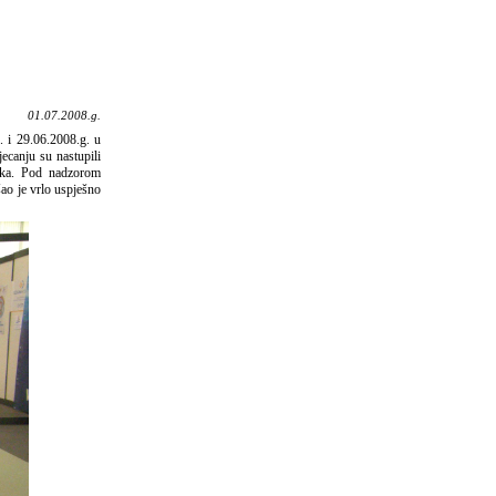
01.07.2008.g.
 i 29.06.2008.g. u
canju su nastupili
jska. Pod nadzorom
ao je vrlo uspješno