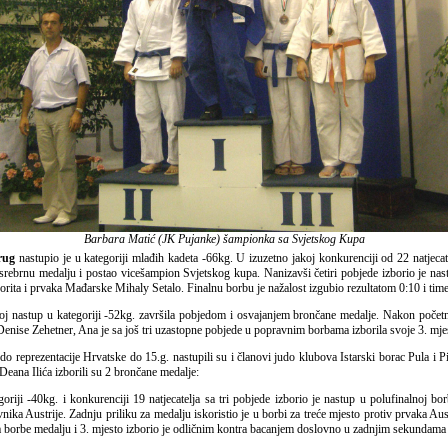
Barbara Matić (JK Pujanke) šampionka sa Svjetskog Kupa
rug
nastupio je u kategoriji mlađih kadeta -66kg. U izuzetno jakoj konkurenciji od 22 natjecat
 srebrnu medalju i postao vicešampion Svjetskog kupa. Nanizavši četiri pobjede izborio je nast
rita i prvaka Mađarske Mihaly Setalo. Finalnu borbu je nažalost izgubio rezultatom 0:10 i time
oj nastup u kategoriji -52kg. završila pobjedom i osvajanjem brončane medalje. Nakon počet
Denise Zehetner, Ana je sa još tri uzastopne pobjede u popravnim borbama izborila svoje 3. mje
o reprezentacije Hrvatske do 15.g. nastupili su i članovi judo klubova Istarski borac Pula i 
Deana Ilića izborili su 2 brončane medalje:
oriji -40kg. i konkurenciji 19 natjecatelja sa tri pobjede izborio je nastup u polufinalnoj bor
nika Austrije. Zadnju priliku za medalju iskoristio je u borbi za treće mjesto protiv prvaka Au
 borbe medalju i 3. mjesto izborio je odličnim kontra bacanjem doslovno u zadnjim sekundama