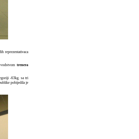
dih reprezentativaca
od vodstvom
trenera
goriji -63kg. sa tri
ublike pobijedila je