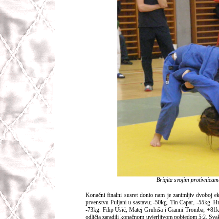
Brigita svojim protivnicama
Konačni finalni susret donio nam je zanimljiv dvoboj e
prvenstvu Puljani u sastavu; -50kg. Tin Capar, -55kg. H
-73kg. Filip Ušić, Matej Grubiša i Gianni Tromba, +81kg.
odličja zaradili konačnom uvjerljivom pobjedom 5:2. Sva