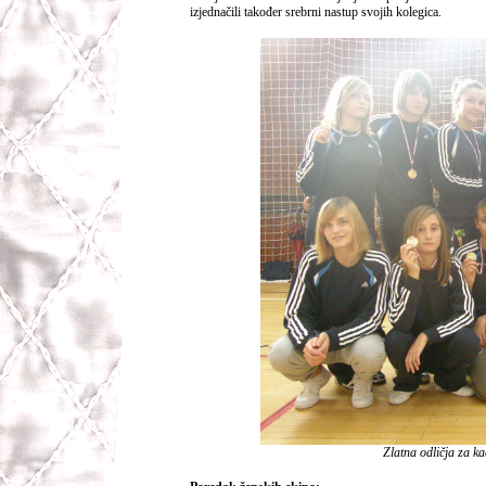
izjednačili također srebrni nastup svojih kolegica.
Zlatna odličja za ka