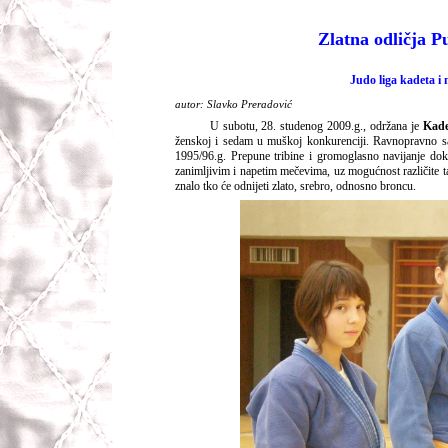
Zlatna odličja 
Judo liga kadeta i
autor: Slavko Preradović
U subotu, 28. studenog 2009.g., održana je
Kade
ženskoj i sedam u muškoj konkurenciji. Ravnopravno sa 
1995/96.g. Prepune tribine i gromoglasno navijanje dok
zanimljivim i napetim mečevima, uz mogućnost različite t
znalo tko će odnijeti zlato, srebro, odnosno broncu.