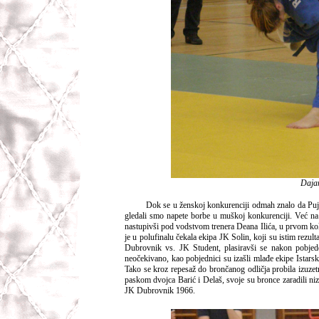
Dajan
Dok se u ženskoj konkurenciji odmah znalo da Pujan
gledali smo napete borbe u muškoj konkurenciji. Već na 
nastupivši pod vodstvom trenera Deana Ilića, u prvom kol
je u polufinalu čekala ekipa JK Solin, koji su istim rezult
Dubrovnik vs. JK Student, plasiravši se nakon pobje
neočekivano, kao pobjednici su izašli mlađe ekipe Istar
Tako se kroz repesaž do brončanog odličja probila izuze
paskom dvojca Barić i Delaš, svoje su bronce zaradili ni
JK Dubrovnik 1966.