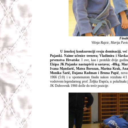
Final
Višnja Rajcic, Marija Pavi
U ženskoj konkurenciji svoju dominaciji, već
Pujanki. Naime učenice trenera; Vladimira i Slavk
prvenstva Hrvatske
. I ove, kao i protekle dvije godi
Ekipa JK Pujanke nastupivši u sastavu; -48kg. Marina
Ivana Mandarić, Matea Borozan, Marina Krak, Ana K
Monika Šarić, Dajana Radman i Bruna Papić
, nova
1966 (5:0) i u spomenutom finalu nakon rezultata 4:1
vodstvom legendarnog prof. Željka Đapića, u polufinalu 
JK Dubrovnik 1966 došle do treće pozicije.