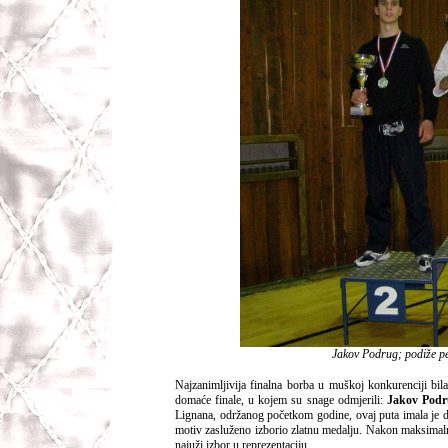
Jakov Podrug; podiže pe
Najzanimljivija finalna borba u muškoj konkurenciji bila
domaće finale, u kojem su snage odmjerili:
Jakov Podr
Lignana, održanog početkom godine, ovaj puta imala je dr
motiv zasluženo izborio zlatnu medalju. Nakon maksimaln
najuži izbor u reprezentaciju.