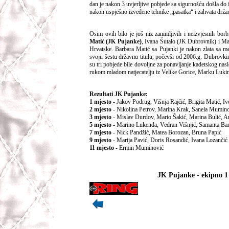
dan je nakon 3 uvjerljive pobjede sa sigurnošću došla do f
nakon uspješno izvedene tehnike „pasatka“ i zahvata držan
Osim ovih bilo je još niz zanimljivih i neizvjesnih bor
Matić (JK Pujanke)
, Ivana Šutalo (JK Dubrovnik) i Mar
Hrvatske. Barbara Matić sa Pujanki je nakon zlata sa me
svoju šestu državnu titulu, počevši od 2006.g. Dubrovkin
su tri pobjede bile dovoljne za ponavljanje kadetskog nas
rukom mladom natjecatelju iz Velike Gorice, Marku Lukinić
Rezultati JK Pujanke:
1 mjesto
- Jakov Podrug, Višnja Rajčić, Brigita Matić, I
2 mjesto
- Nikolina Petrov, Marina Krak, Sanela Mumin
3 mjesto
- Mislav Durdov, Mario Šakić, Marina Bulić, 
5 mjesto
- Marino Lukenda, Vedran Višnjić, Samanta Bar
7 mjesto
- Nick Pandžić, Matea Borozan, Bruna Papić
9 mjesto
- Marija Pavić, Doris Rosandić, Ivana Lozančić
11 mjesto
- Ermin Muminović
JK Pujanke
-
ekipno 1