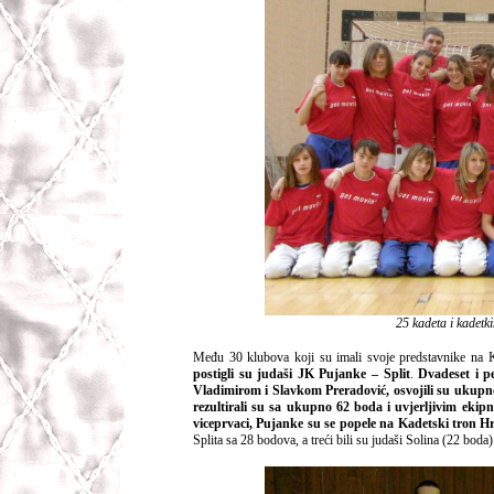
25 kadeta i kadetk
Među 30 klubova koji su imali svoje predstavnike na
postigli su judaši JK Pujanke – Split
.
Dvadeset i p
Vladimirom i Slavkom Preradović, osvojili su ukupno 
rezultirali su sa ukupno 62 boda i uvjerljivim eki
viceprvaci, Pujanke su se popele na Kadetski tron H
Splita sa 28 bodova, a treći bili su judaši Solina (22 boda)