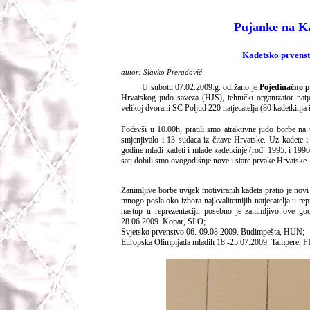
Pujanke na K
Kadetsko prvens
autor: Slavko Preradović
U subotu 07.02.2009.g. održano je
Pojedinačno p
Hrvatskog judo saveza (HJS), tehnički organizator natj
velikoj dvorani SC Poljud 220 natjecatelja (80 kadetkinja 
Počevši u 10.00h, pratili smo atraktivne judo borbe na t
smjenjivalo i 13 sudaca iz čitave Hrvatske. Uz kadete i
godine mlađi kadeti i mlađe kadetkinje (rođ. 1995. i 199
sati dobili smo ovogodišnje nove i stare prvake Hrvatske.
Zanimljive borbe uvijek motiviranih kadeta pratio je novi
mnogo posla oko izbora najkvalitetnijih natjecatelja u r
nastup u reprezentaciji, posebno je zanimljivo ove go
28.06.2009. Kopar, SLO;
Svjetsko prvenstvo 06.-09.08.2009. Budimpešta, HUN;
Europska Olimpijada mladih 18.-25.07.2009. Tampere, F