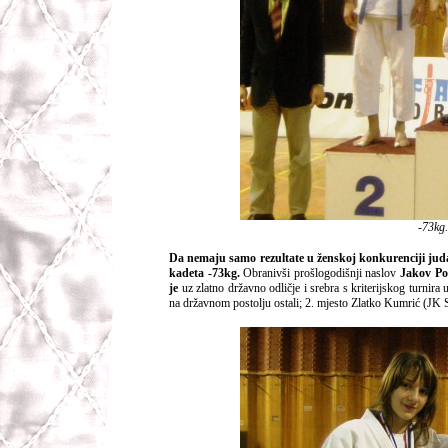
-73kg.
Da nemaju samo rezultate u ženskoj konkurenciji judaš
kadeta -73kg.
Obranivši prošlogodišnji naslov
Jakov Po
je
uz zlatno državno odličje i srebra s kriterijskog turnira
na državnom postolju ostali; 2. mjesto Zlatko Kumrić (JK 