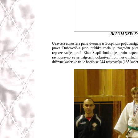
JK PUJANKE:
Ka
Uzavrela atmosfera pune dvorane u Gospinom polju zasigu
prava Dubrovačka judo publika znala je nagraditi plje
reprezentacije, prof. Rino Stapić budno je pratio napete
ravnopravno su se natjecali i dokazivali i oni nešto mlađ
državne kadetske titule borilo se 244 natjecatelja (165 kadet