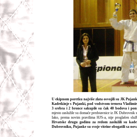
U ekipnom poretku najviše zlata osvojili su JK Pujank
Kadetkinje s Pujanki, pod vodstvom trenera Vladimira 
3 srebra i 2 bronce sakupile su čak 40 bodova i poni
mjesto zaslužile su domaće predstavnice iz JK Dubrovnik s
Iako, prema novim pravilima HJS-a, nije proglašen služ
Hrvatske drugu godinu za redom zaslužili su kadet
Dubrovniku, Pujanke su svoje vitrine obogatili sa nova