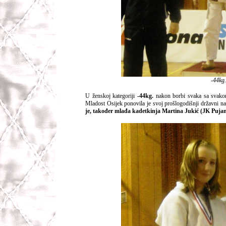
-44kg.
U ženskoj kategoriji
-44kg.
nakon borbi svaka sa svakom,
Mladost Osijek ponovila je svoj prošlogodišnji državni nas
je, također mlađa kadetkinja Martina Jukić (JK Pujan