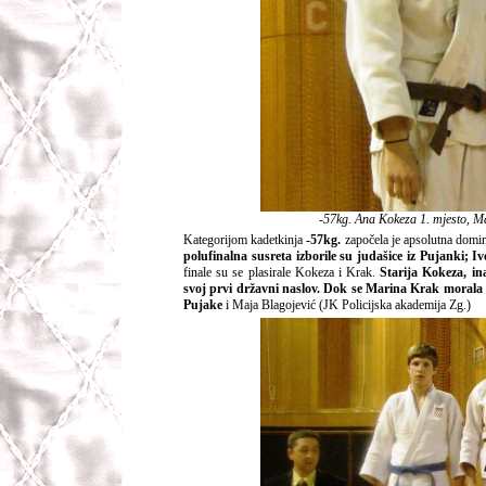
-57kg. Ana Kokeza 1. mjesto, Ma
Kategorijom kadetkinja
-57kg.
započela je apsolutna domin
polufinalna susreta izborile su judašice iz Pujanki;
finale su se plasirale Kokeza i Krak.
Starija Kokeza, in
svoj prvi državni naslov. Dok se Marina Krak morala z
Pujake
i Maja Blagojević (JK Policijska akademija Zg.)