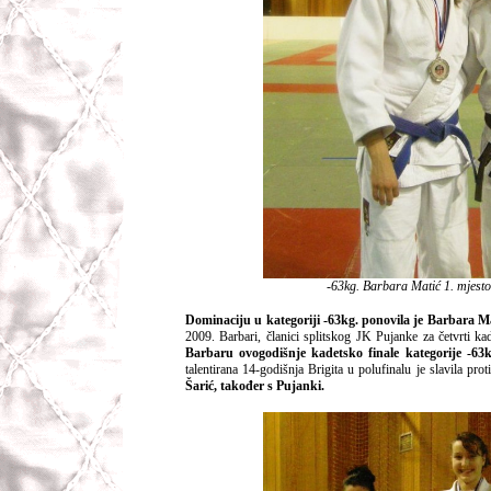
-63kg. Barbara Matić 1. mjesto,
Dominaciju u kategoriji -63kg. ponovila je Barbara M
2009. Barbari, članici splitskog JK Pujanke za četvrti ka
Barbaru ovogodišnje kadetsko finale kategorije -63kg
talentirana 14-godišnja Brigita u polufinalu je slavila pr
Šarić, također s Pujanki.