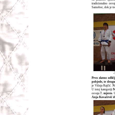
tradicionalno osv
Samobor, dok je tr
-
Prvo zlatno odlič
pobjede, te drug
je Višnja Rajčić.
N
U istoj kategoriji
M
osvaja
7. mjesto
. 
Anja Kovačević d