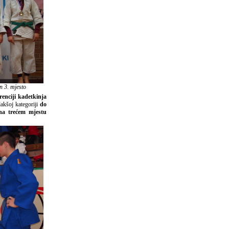
n 3. mjesto
renciji kadetkinja
akšoj kategoriji
do
a trećem mjestu