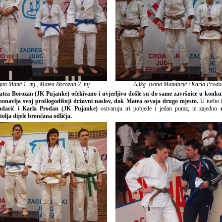
gita Matić 1. mj., Matea Borozan 2. mj.
-63kg. Ivana Mandarić i Karla Proda
atea Borozan (JK Pujanke) očekivano i uvjerljivo došle su do same završnice u konku
 ponavlja svoj prošlogodišnji državni naslov, dok Matea osvaja drugo mjesto.
U nešto l
ndarić i Karla Prodan (JK Pujanke)
ostvaruju tri pobjede i jedan poraz, te zajedno
n
olja dijele brončana odličja.