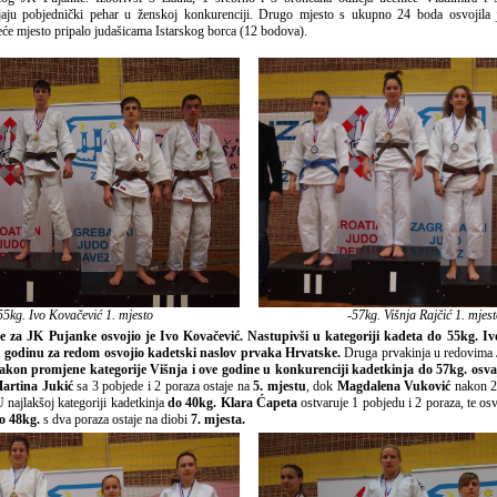
ajaju pobjednički pehar u ženskoj konkurenciji. Drugo mjesto s ukupno 24 boda osvojila
eće mjesto pripalo judašicama Istarskog borca (12 bodova).
55kg. Ivo Kovačević 1. mjesto
-57kg. Višnja Rajčić 1. mjest
je za JK Pujanke osvojio je Ivo Kovačević. Nastupivši u kategoriji kadeta do 55kg. Ivo 
u godinu za redom osvojio kadetski naslov prvaka Hrvatske.
Druga prvakinja u redovima 
akon promjene kategorije Višnja i ove godine u konkurenciji kadetkinja do 57kg. osva
artina Jukić
sa 3 pobjede i 2 poraza ostaje na
5. mjestu
, dok
Magdalena Vuković
nakon 2 
U najlakšoj kategoriji kadetkinja
do 40kg. Klara Ćapeta
ostvaruje 1 pobjedu i 2 poraza, te os
o 48kg.
s dva poraza ostaje na diobi
7. mjesta.