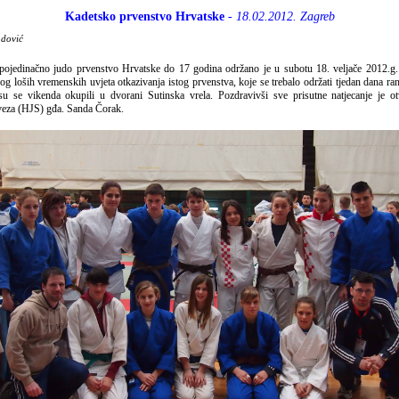
Kadetsko prvenstvo Hrvatske
- 18.02.2012. Zagreb
adović
pojedinačno judo prvenstvo Hrvatske do 17 godina održano je u subotu 18. veljače 2012.g.
 loših vremenskih uvjeta otkazivanja istog prvenstva, koje se trebalo održati tjedan dana rani
u se vikenda okupili u dvorani Sutinska vrela. Pozdravivši sve prisutne natjecanje je ot
veza (HJS) gđa. Sanda Čorak.