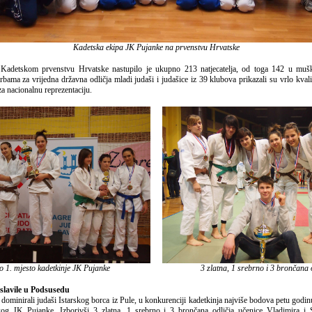
Kadetska ekipa JK Pujanke na prvenstvu Hrvatske
adetskom prvenstvu Hrvatske nastupilo je ukupno 213 natjecatelja, od toga 142 u muš
bama za vrijedna državna odličja mladi judaši i judašice iz 39 klubova prikazali su vrlo kvalit
a nacionalnu reprezentaciju.
o 1. mjesto kadetkinje JK Pujanke
3 zlatna, 1 srebrno i 3 brončana 
slavile u Podsusedu
dominirali judaši Istarskog borca iz Pule, u konkurenciji kadetkinja najviše bodova petu godin
skog JK Pujanke. Izborivši 3 zlatna, 1 srebrno i 3 brončana odličja učenice Vladimira i 