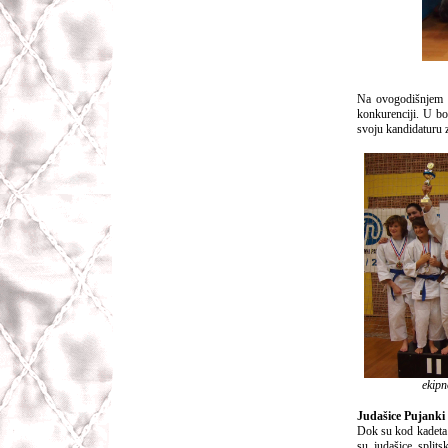
Na ovogodišnjem K
konkurenciji. U bor
svoju kandidaturu z
ekipn
Judašice Pujanki 
Dok su kod kadeta 
su judašice split