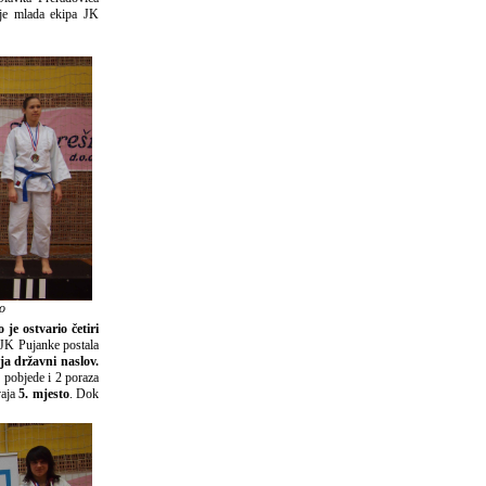
 je mlada ekipa JK
o
je ostvario četiri
JK Pujanke postala
ja državni naslov.
pobjede i 2 poraza
vaja
5. mjesto
. Dok