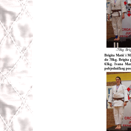
-70kg. Bri
Brigita Matić i M
do 70kg. Brigita
63kg. Ivana Ma
pobjedničkog post