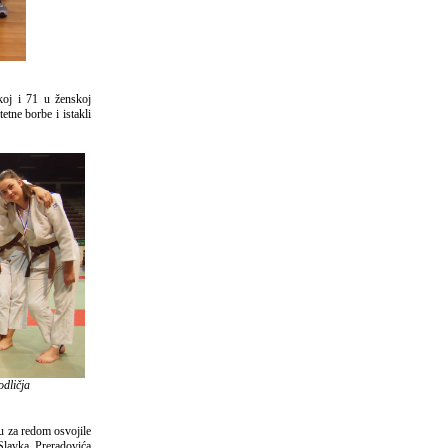
koj i 71 u ženskoj
etne borbe i istakli
odličja
u za redom osvojile
Slavka Preradovića