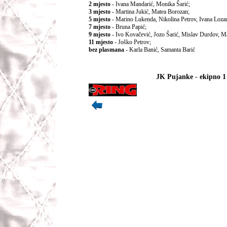
2 mjesto
- Ivana Mandarić, Monika Šarić;
3 mjesto
- Martina Jukić, Matea Borozan;
5 mjesto
- Marino Lukenda, Nikolina Petrov, Ivana Lozan
7 mjesto
- Bruna Papić;
9 mjesto
- Ivo Kovačević, Jozo Šarić, Mislav Durdov, Ma
11 mjesto
- Joško Petrov;
bez plasmana
- Karla Banić, Samanta Barić
JK Pujanke
-
ekipno 1