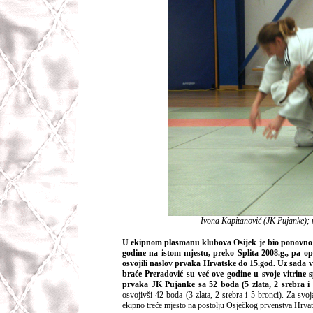
Ivona Kapitanović (JK Pujanke); 
U ekipnom plasmanu klubova Osijek je bio ponovno sre
godine na istom mjestu, preko Splita 2008.g., pa o
osvojili naslov prvaka Hrvatske do 15.god. Uz sada v
braće Preradović su već ove godine u svoje vitrine s
prvaka JK Pujanke sa 52 boda (5 zlata, 2 srebra i
osvojivši 42 boda (3 zlata, 2 srebra i 5 bronci). Za svoj
ekipno treće mjesto na postolju Osječkog prvenstva Hrvat