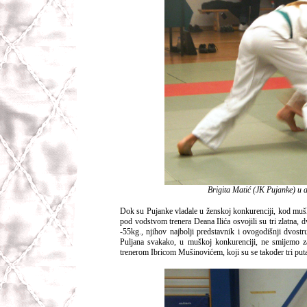
Brigita Matić (JK Pujanke) u ak
Dok su Pujanke vladale u ženskoj konkurenciji, kod mušk
pod vodstvom trenera Deana Ilića osvojili su tri zlatna, d
-55kg., njihov najbolji predstavnik i ovogodišnji dvost
Puljana svakako, u muškoj konkurenciji, ne smijemo z
trenerom Ibricom Mušinovićem, koji su se također tri puta