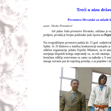
Treći u nizu drža
Prvenstvo Hrvatske za mlađe k
autor: Slavko Preradović
Još jedno Judo prvenstvo Hrvatske, održano je o
proljeća, prvukla je brojne poklonike judo športa na
Poje
Na ovogodišnjem prvenstvu judaša do 15.god. sudjelovalo
Splitu. Iz 35 klubova u muškoj konkurenciji nastupilo je
odličnu organizaciju judaša Osječke Mladosti, na tri ta
navijanja klupskih kolega natjecatelji su, uz rub tatamija,
brončana odličja rezervirana su samo za najbolje u 9 mu
mnoge ostvario put do najvišeg postolja, a za pojedine i 