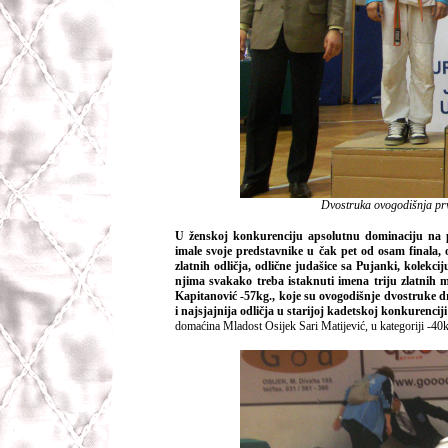
Dvostruka ovogodišnja prv
U ženskoj konkurenciju apsolutnu dominaciju na p
imale svoje predstavnike u čak pet od osam finala, os
zlatnih odličja, odlične judašice sa Pujanki, kolekc
njima svakako treba istaknuti imena triju zlatnih m
Kapitanović -57kg., koje su ovogodišnje dvostruke d
i najsjajnija odličja u starijoj kadetskoj konkurenciji 
domaćina Mladost Osijek Sari Matijević, u kategoriji -40