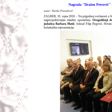
Nagrada "Dražen Petrovi
autor: Slavko Preradović
ZAGREB, 10. rujna 2010. - Na prigodnoj svečanosti u M
najperspektivnijim mladim sportašima.
Ovogodišnji d
judašica Barbara Matić
, boksač Filip Hrgović, Hrvat
košarkaška reprezentacija.