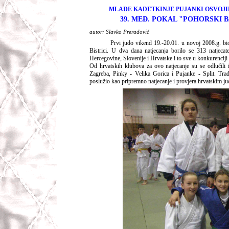
MLAĐE KADETKINJE PUJANKI OSVOJI
39. MEĐ. POKAL "POHORSKI 
autor: Slavko Preradović
Prvi judo vikend 19.-20.01. u novoj 2008.g. b
Bistrici. U dva dana natjecanja borilo se 313 natjecate
Hercegovine, Slovenije i Hrvatske i to sve u konkurenciji 
Od hrvatskih klubova za ovo natjecanje su se odlučili i
Zagreba, Pinky - Velika Gorica i Pujanke - Split. Tra
poslužio kao pripremno natjecanje i provjera hrvatskim j