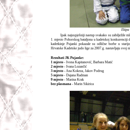
Ekipa
Ipak najuspješniji nastup svakako su zabilježile ml
1. mjesto Pohorskog bataljona u kadetskoj konkurenciji 
kadetkinje Pujanki pokazale su odlične borbe u starij
Hrvatske Kadetske judo lige za 2007.g. nastavljaju svoj ni
Rezultati JK Pujanke:
1 mjesto
- Ivona Kapitanović, Barbara Matić
2 mjesto
- Ivana Lozančić
3 mjesto
- Ana Kokeza, Jakov Podrug
5 mjesto
- Dajana Radman
9 mjesto
- Marina Krak
bez plasmana
- Marin Sikirica