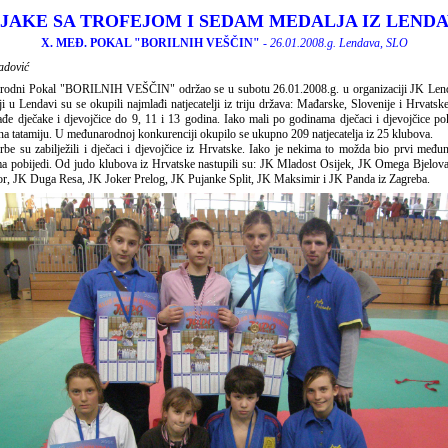
JAKE SA TROFEJOM I SEDAM MEDALJA IZ LEND
X. MEĐ. POKAL "BORILNIH VEŠČIN"
- 26.01.2008.g. Lendava, SLO
adović
okal "BORILNIH VEŠČIN" održao se u subotu 26.01.2008.g. u organizaciji JK Lend
ji u Lendavi su se okupili najmlađi natjecatelji iz triju država: Mađarske, Slovenije i Hrvatske
đe dječake i djevojčice do 9, 11 i 13 godina. Iako mali po godinama dječaci i djevojčice po
 na tatamiju. U međunarodnoj konkurenciji okupilo se ukupno 209 natjecatelja iz 25 klubova.
rbe su zabilježili i dječaci i djevojčice iz Hrvatske. Iako je nekima to možda bio prvi među
ema pobijedi. Od judo klubova iz Hrvatske nastupili su: JK Mladost Osijek, JK Omega Bjelov
r, JK Duga Resa, JK Joker Prelog, JK Pujanke Split, JK Maksimir i JK Panda iz Zagreba.