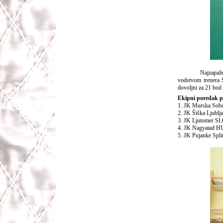
Najzapaženiji rez
vodstvom trenera S
dovoljni za 21 bod 
Ekipni poredak p
1. JK Murska Sob
2. JK Šiška Ljubl
3. JK Ljutomer SL
4. JK Nagyatad H
5. JK Pujanke Spl