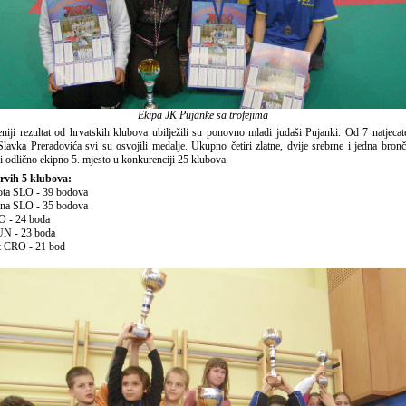
Ekipa JK Pujanke sa trofejima
ultat od hrvatskih klubova ubilježili su ponovno mladi judaši Pujanki. Od 7 natjecate
lavka Preradovića svi su osvojili medalje. Ukupno četiri zlatne, dvije srebrne i jedna bronč
i odlično ekipno 5. mjesto u konkurenciji 25 klubova.
rvih 5 klubova:
ota SLO - 39 bodova
jana SLO - 35 bodova
O - 24 boda
UN - 23 boda
it CRO - 21 bod