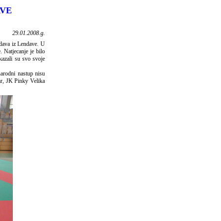
AVE
29.01.2008.g.
ava iz Lendave. U
. Natjecanje je bilo
kazali su svo svoje
narodni nastup nisu
ar, JK Pinky Velika