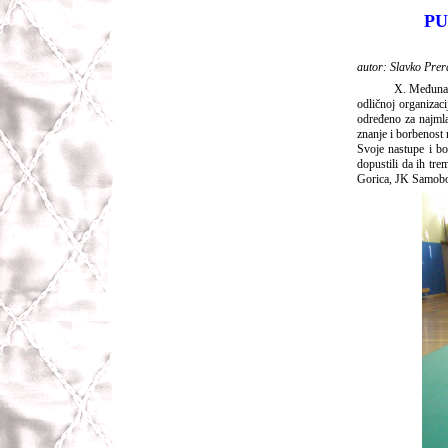
PU
autor: Slavko Prer
X. Međunarodni P
odličnoj organizaci
određeno za najmla
znanje i borbenost
Svoje nastupe i bo
dopustili da ih tr
Gorica, JK Samobo