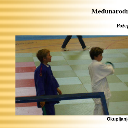
Međunarodni
Požeg
Okupljanje