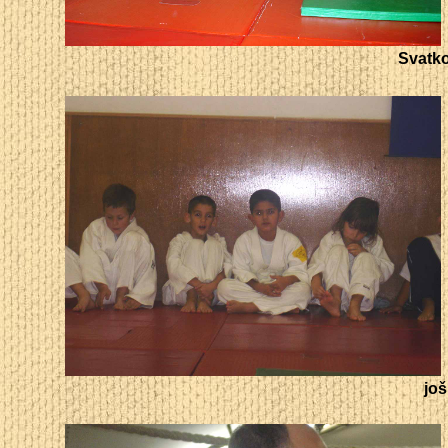
Svatko
još