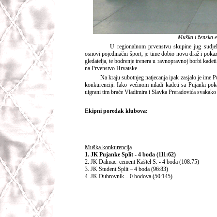
Muška i ženska e
U regionalnom prvenstvu skupine jug sudjelovalo
osnovi pojedinačni šport, je time dobio novu draž i poka
gledatelja, te bodrenje trenera u ravnopravnoj borbi kadet
na Prvenstvo Hrvatske.
Na kraju subotnjeg natjecanja ipak zasjalo je ime Pu
konkurenciji. Iako većinom mlađi kadeti sa Pujanki pokaz
uigrani tim braće Vladimira i Slavka Preradovića svakako 
Ekipni poredak klubova:
Muška konkurencija
1. JK Pujanke Split - 4 boda (111:62)
2. JK Dalmac. cement Kaštel S. - 4 boda (108:75)
3. JK Student Split – 4 boda (96:83)
4. JK Dubrovnik – 0 bodova (50:145)