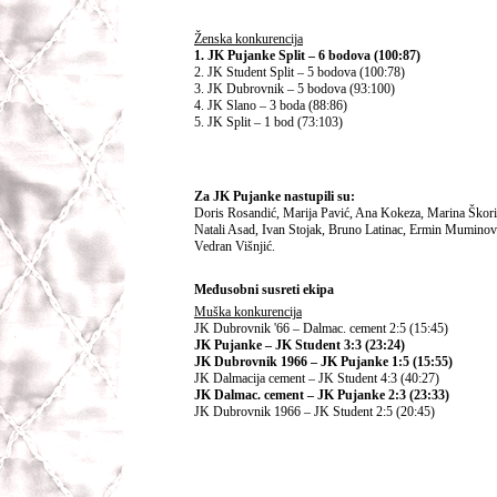
Ženska konkurencija
1. JK Pujanke Split – 6 bodova (100:87)
2. JK Student Split – 5 bodova (100:78)
3. JK Dubrovnik – 5 bodova (93:100)
4. JK Slano – 3 boda (88:86)
5. JK Split – 1 bod (73:103)
Za JK Pujanke nastupili su:
Doris Rosandić, Marija Pavić, Ana Kokeza, Marina Škori
Natali Asad, Ivan Stojak, Bruno Latinac, Ermin Muminovi
Vedran Višnjić.
Međusobni susreti ekipa
Muška konkurencija
JK Dubrovnik '66 – Dalmac. cement 2:5 (15:45)
JK Pujanke – JK Student 3:3 (23:24)
JK Dubrovnik 1966 – JK Pujanke 1:5 (15:55)
JK Dalmacija cement – JK Student 4:3 (40:27)
JK Dalmac. cement – JK Pujanke 2:3 (23:33)
JK Dubrovnik 1966 – JK Student 2:5 (20:45)