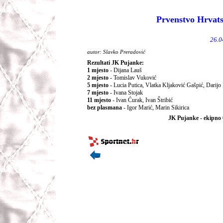
Prvenstvo Hrvats
26.0
autor: Slavko Preradović
Rezultati JK Pujanke:
1 mjesto
- Dijana Lauš
2 mjesto
- Tomislav Vuković
5 mjesto
- Lucia Putica, Vlatka Kljaković Gašpić, Darijo
7 mjesto
- Ivana Stojak
11 mjesto
- Ivan Ćurak, Ivan Štribić
bez plasmana
- Igor Marić, Marin Sikirica
JK Pujanke - ekipno 