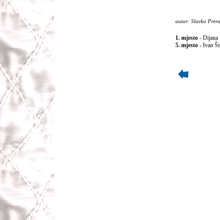
autor: Slavko Prer
1. mjesto
- Dijana
5. mjesto
- Ivan Št