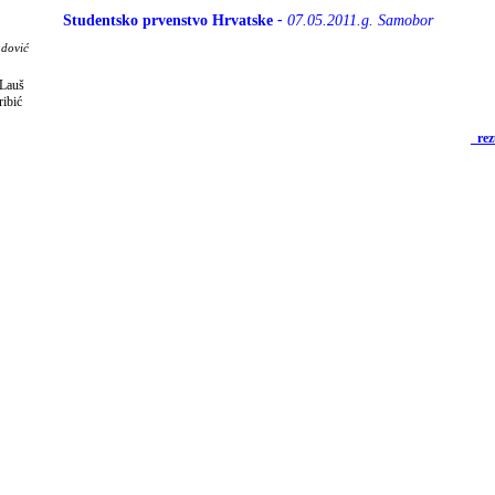
Studentsko prvenstvo Hrvatske
-
07.05.2011.g. Samobor
adović
 Lauš
ribić
_rez