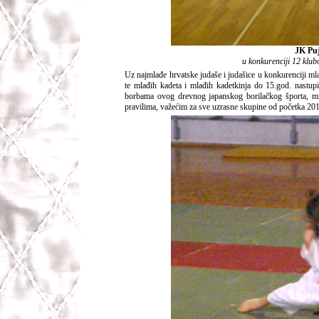
JK Pu
u konkurenciji 12 klu
Uz najmlađe hrvatske judaše i judašice u konkurenciji mla
te mlađih kadeta i mlađih kadetkinja do 15.god. nastup
borbama ovog drevnog japanskog borilačkog športa, mno
pravilima, važećim za sve uzrasne skupine od početka 201