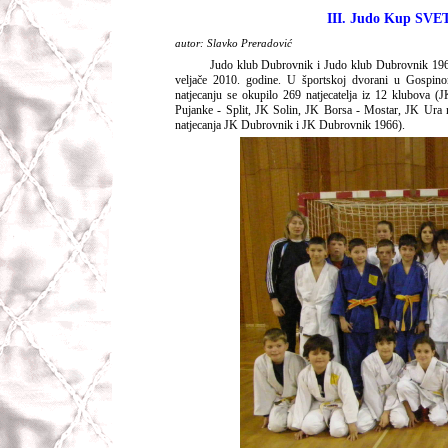
III. Judo Kup SV
autor: Slavko Preradović
Judo klub Dubrovnik i Judo klub Dubrovnik 196
veljače 2010. godine. U športskoj dvorani u Gospino
natjecanju se okupilo 269 natjecatelja iz 12 klubova 
Pujanke - Split, JK Solin, JK Borsa - Mostar, JK Ura 
natjecanja JK Dubrovnik i JK Dubrovnik 1966).