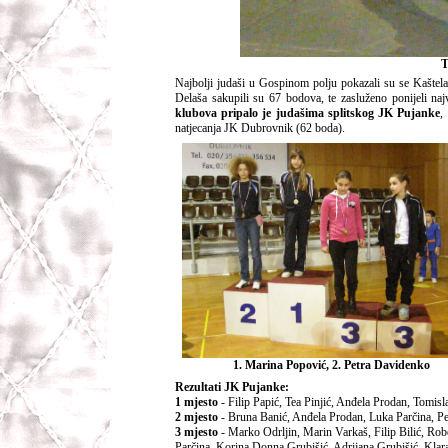
T
Najbolji judaši u Gospinom polju pokazali su se Kaštel
Delaša sakupili su 67 bodova, te zasluženo ponijeli n
klubova pripalo je judašima splitskog JK Pujanke
,
natjecanja JK Dubrovnik (62 boda).
1. Marina Popović, 2. Petra Davidenko
Rezultati JK Pujanke:
1 mjesto
- Filip Papić, Tea Pinjić, Anđela Prodan, Tomis
2 mjesto
- Bruna Banić, Anđela Prodan, Luka Parčina, P
3 mjesto
- Marko Odrljin, Marin Varkaš, Filip Bilić, Rob
Parčina, Korina Donna Grubišić, Adrijana Grubišić, Klar