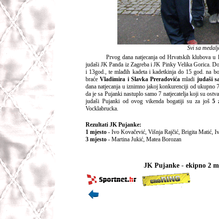
Svi sa medalj
Prvog dana natjecanja od Hrvatskih klubova u kon
judaši JK Panda iz Zagreba i JK Pinky Velika Gorica. Dok
i 13god., te mlađih kadeta i kadetkinja do 15 god. na bo
braće
Vladimira i Slavka Preradovića
mladi
judaši s
dana natjecanja u iznimno jakoj konkurenciji od ukupno 
da je sa Pujanki nastuplo samo 7 natjecatelja koji su ostv
judaši Pujanki od ovog vikenda bogatiji su za još
5 
Vocklabrucka.
Rezultati JK Pujanke:
1 mjesto
- Ivo Kovačević, Višnja Rajčić, Brigita Matić, 
3 mjesto
- Martina Jukić, Matea Borozan
JK Pujanke
-
ekipno 2 m