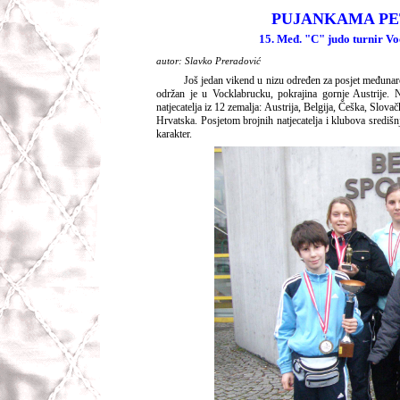
PUJANKAMA PE
15. Međ. "C" judo turnir V
autor: Slavko Preradović
Još jedan vikend u nizu određen za posjet međunar
održan je u Vocklabrucku, pokrajina gornje Austrije.
natjecatelja iz 12 zemalja: Austrija, Belgija, Češka, Slov
Hrvatska. Posjetom brojnih natjecatelja i klubova središ
karakter.