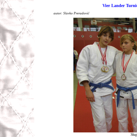
Vier Lander Turn
autor: Slavko Preradović
Skup