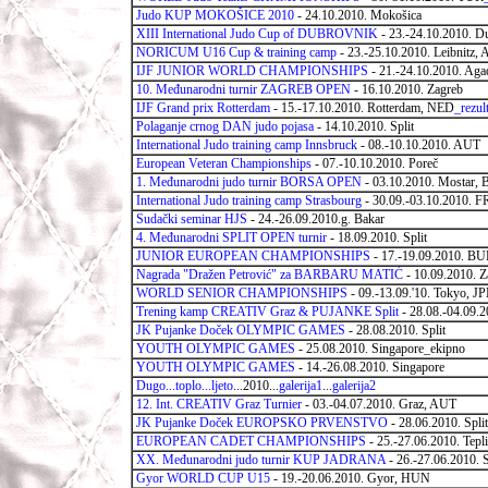
Judo KUP MOKOŠICE 2010
- 24.10.2010. Mokošica
XIII International Judo Cup of DUBROVNIK
- 23.-24.10.2010. D
NORICUM U16 Cup & training camp
- 23.-25.10.2010. Leibnitz,
IJF JUNIOR WORLD CHAMPIONSHIPS
- 21.-24.10.2010. Ag
10. Međunarodni turnir ZAGREB OPEN
- 16.10.2010. Zagreb
IJF Grand prix Rotterdam
- 15.-17.10.2010. Rotterdam, NED
_rezult
Polaganje crnog DAN judo pojasa
- 14.10.2010. Split
International Judo training camp Innsbruck
- 08.-10.10.2010. AUT
European Veteran Championships
- 07.-10.10.2010. Poreč
1. Međunarodni judo turnir BORSA OPEN
- 03.10.2010. Mostar, 
International Judo training camp Strasbourg
- 30.09.-03.10.2010. 
Sudački seminar HJS
- 24.-26.09.2010.g. Bakar
4. Međunarodni SPLIT OPEN turnir
- 18.09.2010. Split
JUNIOR EUROPEAN CHAMPIONSHIPS
- 17.-19.09.2010. BU
Nagrada "Dražen Petrović" za BARBARU MATIĆ
- 10.09.2010. Z
WORLD SENIOR CHAMPIONSHIPS
- 09.-13.09.'10. Tokyo, J
Trening kamp CREATIV Graz & PUJANKE Split
- 28.08.-04.09.2
JK Pujanke Doček OLYMPIC GAMES
- 28.08.2010. Split
YOUTH OLYMPIC GAMES
- 25.08.2010. Singapore_ekipno
YOUTH OLYMPIC GAMES
- 14.-26.08.2010. Singapore
Dugo...toplo...ljeto
...2010...
galerija1
...
galerija2
12. Int. CREATIV Graz Turnier
- 03.-04.07.2010. Graz, AUT
JK Pujanke Doček EUROPSKO PRVENSTVO
- 28.06.2010. Split
EUROPEAN CADET CHAMPIONSHIPS
- 25.-27.06.2010. Tepl
XX. Međunarodni judo turnir KUP JADRANA
- 26.-27.06.2010. S
Gyor WORLD CUP U15
- 19.-20.06.2010. Gyor, HUN