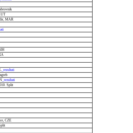
ubrovnik
 AUT
adir, MAR
ati
BIH
FRA
L
_rezultati
agreb
PN
_rezultati
010. Split
ice, CZE
plit