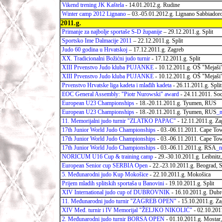
Vikend trening JK Kaštela
- 14.01.2012.g. Rudine
Winter camp 2012 Lignano
– 03.-05.01.2012.g. Lignano Sabbiador
2011.g.
Primanje za najbolje sportaše S-D županije
– 29.12.2011.g. Split
Sportsko Ime Dalmacije 2011
– 22.12.2011.g. Split
Judo 60 godina u Hrvatskoj
– 17.12.2011.g. Zagreb
XX. Tradicionalni Božićni judo turnir
- 17.12.2011.g. Split
XIII Prvenstvo Judo kluba PUJANKE
- 10.12.2011.g. OŠ "Mejaši"
XIII Prvenstvo Judo kluba PUJANKE
- 10.12.2011.g. OŠ "Mejaši
Prvenstvo Hrvatske liga kadeta i mlađih kadeta
- 26.11.2011.g. Split
EOC General Assembly: "Piotr Nurowski" award
- 24.11.2011. So
European U23 Championships
- 18.-20.11.2011.g. Tyumen, RUS
European U23 Championships
- 18.-20.11.2011.g. Tyumen, RUS
_n
11. Memorijalni judo turnir "ZLATKO PAPAC"
- 12.11.2011.g. Za
17th Junior World Judo Championships
- 03.-06.11.2011. Cape T
17th Junior World Judo Championships
- 03.-06.11.2011. Cape T
17th Junior World Judo Championships
- 03.-06.11.2011.g. RSA
_n
NORICUM U16 Cup & training camp
- 29.-30.10.2011.g. Leibnit
European Senior cup SERBIA Open
- 22.-23.10.2011.g. Beograd,
5. Međunarodni judo Kup Mokošice
- 22.10.2011.g. Mokošica
Prijem mladih splitskih sportaša u Banovini
- 19.10.2011.g. Split
XIV International judo cup of DUBROVNIK
- 16.10.2011.g. Dub
11. Međunarodni judo turnir "ZAGREB OPEN"
- 15.10.2011.g. Z
XIV Međ. turnir i IV Memorijal "ŽELJKO NIKOLIĆ"
- 02.10.201
2. Međunarodni judo turnir BORSA OPEN
- 01.10.2011.g. Mostar