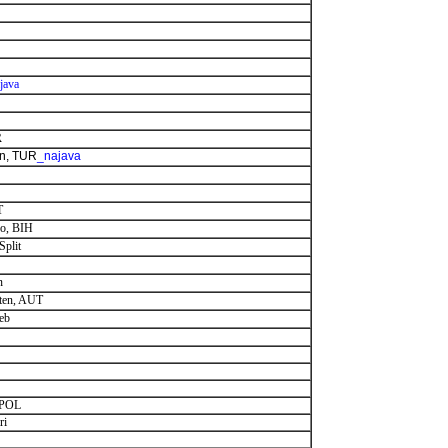
java
R
on, TUR
_najava
T
vo, BIH
Split
n
iten, AUT
reb
, POL
ri