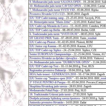
9. Međunarodni judo turnir SALONA OPEN
- 19.-20.06.2010. Sol
10. Međunarodni judo turnir CAVTAT OPEN
- 13.06.2010. Cavtat
7. Međunarodni judo turnir SVETI VID
- 05.06.2010. Rijeka
Prvenstvo Hrvatske U15 i U23
- 30.05.2010. Zagreb
EJU TOP Cadet training camp
- 23.-25.05.2010. Szczyrk, POL
10. Memorijalni turnir "Mario Zebić"
- 22.05.2010. Kaštel Stari
EJU Cadet cup Miranda do Corvo
- 15.-16.05.2010. Coimbra, POR
EJU TOP Cadet cup Berlin
- 08.-09.05.2010. Berlin, GER
6. Tradicionalni judo turnir "SVETI DUJE"
- 08.05.2010. Split
IJF GRAND PRIX Tunis
- 07.-09.05.2010. Tunis
_rezultati
EJU Cadet cup Ploiesti
- 01.-02.05.2010. Ploiesti, ROM
EJU Junior cup Kaunas
- 01.-02.05.2010. Kaunas, LTU
EJU TOP Cadet cup Teplice
- 24.-25.04.2010. Teplice, CZE
Senior EUROPEAN Championships
- 22.-25.04.2010. Vienna, AU
Prvenstvo Hrvatske za dječake i djevojčice
- 18.04.2010. Vinkovci
14. Međunarodni judo turnir "DUBROVNIK OPEN"
- 11.04.2010
EJU TOP Cadet cup Tver
- 10.-11.04.2010.g. Tver, RUS
Regionalno prvenstvo Dalmacije
- 10.04.2010.g. Split
HOA Judo treneri - GENERACIJA 2010
- 10.-17.04.2010. Zagreb
EJU Senior cup "Sarajevo open 2010."
- 03.-04.04.2010. BIH
_rezul
3° STAGE PENTRO di Pasqua
- 01.-05.04.2010. Pescara (Campo
Skupština Hrvatskog judo saveza
- 28.03.2010. Zagreb
Međunarodni Pokal Ptuja
- 27.03.2010. Ptuj, SLO
18. Tradicionalni Uskrsni judo turnir
- 27.03.2010. Split
Dodijela priznanja Splitskog saveza športova
- 24.03.2010.g. Split
Juniorsko prvenstvo Hrvatske
- 14.03.2010. Zadar