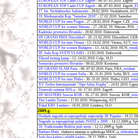
EUROPEAN TOP Cadet CUP Zagreb
- 06.-07.03.2010. Zagreb
EUROPEAN TOP Cadet CUP Zagreb
- 06.-07.03.2010. Zagreb
_EJ
17. Int. Vocklabrucker Judoturnier
- 28.02.2010. Vocklabruck, AUT
19. Međunarodni Kup "Samobor 2010"
- 27.02.2010. Samobor
WORLD CUP for men Prague
- 27.-28.02.2010. Prague, CZE
_rezu
WORLD CUP for women Warsaw
- 27.-28.02.'10. Warsaw, POL
_
Kadetsko prvenstvo Hrvatske
- 20.02.2010. Dubrovnik
IJF GRAND PRIX Düsseldorf
- 20.-21.02.2010. Düsseldorf, GE
WORLD CUP for men Vienna
- 13.-14.02.2010. Vienna, AUT
_rezu
WORLD CUP for women Budapest
- 13.-14.02.2010. HUN
_rezult
III. Judo Kup SVETI VLAHO
- 13.02.2010. Dubrovnik
Vikend trening kamp
- 12.-14.02.2010. Celje, SLO
Seniorsko prvenstvo Hrvatske
- 06.02.2010. Kostrena
IJF GRAND SLAM Paris
- 06.-07.02.2010. Paris, FRA
_rezultati
WORLD CUP for women Sofia
- 30.-31.01.2010. Sofia, BUL
_rezu
WORLD CUP for men Tbilisi
- 30.-31.01.2010. Tbilisi, GEO
_rezul
XV Trofeo Internazionale "Alpe Adria Trophy"
- 24.01.2010. Lign
Trenerski seminar HJS-a
- 16.-17.01.2010. Zagreb
IJF MASTERS Suwon KOR
- 16.-17.01.2010. Suwon, KOR
_rezul
Vier Lander Turnier
- 17.01.2010. Wimpassing, AUT
Pokal KBV Lendave
- 16.01.2010. Lendava, SLO
2009.g.
Dodijela nagrada za najuspješnije natjecatelje JK Pujanke
- 19.12.20
Nagrade za najuspješnije judaše JSSDŽ u 2009.
- 14.12.2009.g. Spl
18. Tradicionalni Božićni judo turnir
- 12.12.2009.g. Split
Barbara Matić,
vladarica tatamija iz splitskoga MIOC-a
_slobodna da
Judo liga kadeta i mlađih kadeta
- 28.11.2009.g. Split