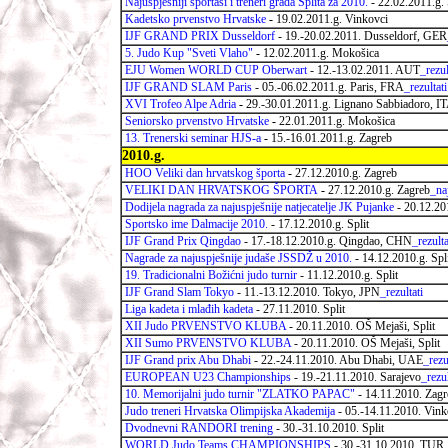
Najuspješniji sportaši i treneri grada Splita za 2010.
- 22.02.2011.g. 
Kadetsko prvenstvo Hrvatske
-
19.02.2011.g. Vinkovci
IJF GRAND PRIX Dusseldorf
- 19.-20.02.2011. Dusseldorf, GER
5. Judo Kup "Sveti Vlaho"
-
12.02.2011.g. Mokošica
EJU Women WORLD CUP Oberwart
- 12.-13.02.2011. AUT
_rezul
IJF GRAND SLAM Paris
- 05.-06.02.2011.g. Paris, FRA
_rezultati
XVI Trofeo Alpe Adria
-
29.-30.01.2011.g. Lignano Sabbiadoro, I
Seniorsko prvenstvo Hrvatske
-
22.01.2011.g. Mokošica
13. Trenerski seminar HJS-a
-
15.-16.01.2011.g. Zagreb
2010.g.
HOO Veliki dan hrvatskog športa
-
27.12.2010.g. Zagreb
VELIKI DAN HRVATSKOG ŠPORTA
-
27.12.2010.g. Zagreb
_na
Dodijela nagrada za najuspješnije natjecatelje JK Pujanke
- 20.12.20
Sportsko ime Dalmacije 2010.
- 17.12.2010.g. Split
IJF Grand Prix Qingdao
- 17.-18.12.2010.g. Qingdao, CHN
_rezulta
Nagrade za najuspješnije judaše JSSDŽ u 2010.
- 14.12.2010.g. Spl
19. Tradicionalni Božićni judo turnir
- 11.12.2010.g. Split
IJF Grand Slam Tokyo
- 11.-13.12.2010. Tokyo, JPN
_rezultati
Liga kadeta i mlađih kadeta
- 27.11.2010. Split
XII Judo PRVENSTVO KLUBA
- 20.11.2010. OŠ Mejaši, Split
XII Sumo PRVENSTVO KLUBA
- 20.11.2010. OŠ Mejaši, Split
IJF Grand prix Abu Dhabi
- 22.-24.11.2010. Abu Dhabi, UAE
_rezu
EUROPEAN U23 Championships
- 19.-21.11.2010. Sarajevo
_rezul
10. Memorijalni judo turnir "ZLATKO PAPAC"
- 14.11.2010. Zagr
Judo treneri Hrvatska Olimpijska Akademija
- 05.-14.11.2010. Vink
Dvodnevni RANDORI trening
- 30.-31.10.2010. Split
WORLD Judo Teams CHAMPIONSHIPS
- 30.-31.10.2010. TUR