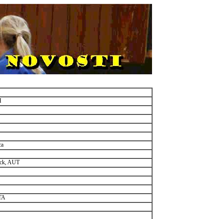
H
ca
uck, AUT
ITA