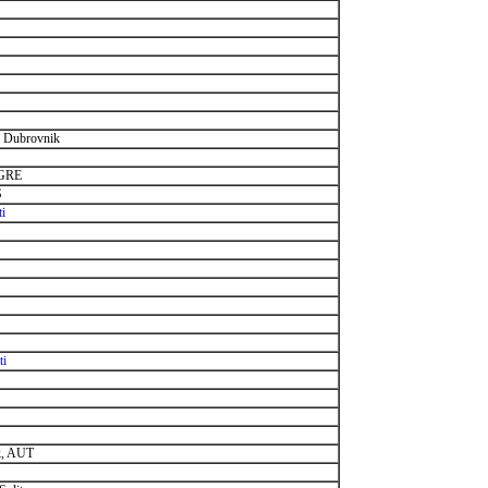
. Dubrovnik
 GRE
S
ti
ti
k, AUT