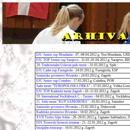
EJU Junior cup Moudania
- 07.-08.04.2012.g. Nea Moudania, GRE
EJU TOP Senior cup Sarajevo
- 31.03.-01.04.2012.g. Sarajevo, BI
20. Tradicionalni Uskrsni judo turnir
- 31.03.2012.g. Split
EJU Cadet cup Fuengirola
- 24.03.2012.g. Fuengirola, ESP
Seniorsko prvenstvo Hrvatske
-
24.03.2012.g. Zagreb
EJU Junior cup Coimbra
-
17.03.2012.g. Coimbra, POR
Judo turnir "TUROPOLJSKA FRKA"
-
17.03.2012.g. Velika Gori
EJU TOP Kadetski turnir Zagreb
- 10.-11.03.2012.g. Zagreb
19. International Vocklabruck C - Turnier
-
04.03.2012.g. Vocklabr
21. Judo turnir "KUP SAMOBORA"
-
03.03.2012.g. Samobor
Juniorsko prvenstvo Hrvatske
-
25.02.2012.g. Dubrovnik
Kadetsko prvenstvo Hrvatske
-
18.02.2012.g. Zagreb
XVII Trofeo Alpe Adria
-
28.-29.01.2012.g. Lignano Sabbiadoro, 
HJS Trenerski licencni seminar
- 21.-22.01.2012.g. Zagreb
Inicijalno testiranje
- 16.01.2012.g. Zagreb