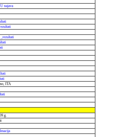
U najava
ltati
rezultati
R
_rezultati
ltati
ati
ltati
tati
ano, ITA
tati
09.g.
it
lmacija