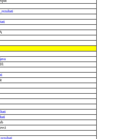
Split
_rezultati
tati
TA
java
10.
ti
it
ltati
tati
eb
ovci
_rezultati