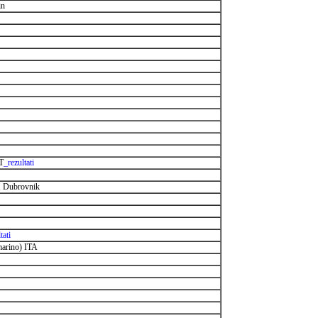
in
T
_rezultati
. Dubrovnik
tati
marino) ITA