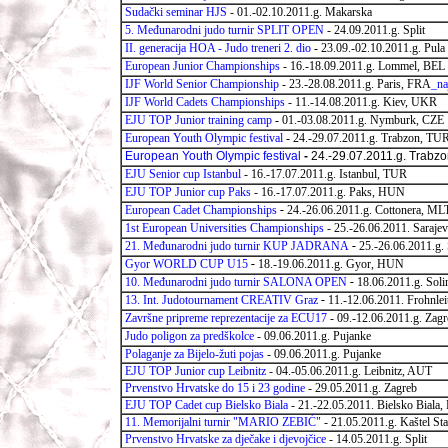
Sudački seminar HJS
- 01.-02.10.2011.g. Makarska
5. Međunarodni judo turnir SPLIT OPEN
- 24.09.2011.g. Split
II. generacija HOA - Judo treneri 2. dio
-
23.09.-02.10.2011.g. Pula
European Junior Championships
- 16.-18.09.2011.g. Lommel, BEL
IJF World Senior Championship
- 23.-28.08.2011.g. Paris, FRA
_na
IJF World Cadets Championships
- 11.-14.08.2011.g. Kiev, UKR
EJU TOP Junior training camp
-
01.-03.08.2011.g. Nymburk, CZE
European Youth Olympic festival
-
24.-29.07.2011.g. Trabzon, TU
European Youth Olympic festival
-
24.-29.07.2011.g. Trabz
EJU Senior cup Istanbul
- 16.-17.07.2011.g. Istanbul, TUR
EJU TOP Junior cup Paks
- 16.-17.07.2011.g. Paks, HUN
European Cadet Championships
-
24.-26.06.2011.g. Cottonera, ML
1st European Universities Championships
- 25.-26.06.2011. Saraje
21. Međunarodni judo turnir KUP JADRANA
-
25.-26.06.2011.g. 
Gyor WORLD CUP U15
-
18.-19.06.2011.g. Gyor, HUN
10. Međunarodni judo turnir SALONA OPEN
-
18.06.2011.g. Soli
13. Int. Judotournament CREATIV Graz
-
11.-12.06.2011. Frohnle
Završne pripreme reprezentacije za ECU17
- 09.-12.06.2011.g. Zag
Judo poligon za predškolce
- 09.06.2011.g. Pujanke
Polaganje za Bijelo-žuti pojas
- 09.06.2011.g. Pujanke
EJU TOP Junior cup Leibnitz
- 04.-05.06.2011.g. Leibnitz, AUT
Prvenstvo Hrvatske do 15 i 23 godine
- 29.05.2011.g. Zagreb
EJU TOP Cadet cup Bielsko Biala
- 21.-22.05.2011. Bielsko Biala
11. Memorijalni turnir "MARIO ZEBIĆ"
- 21.05.2011.g. Kaštel Sta
Prvenstvo Hrvatske za dječake i djevojčice
- 14.05.2011.g. Split