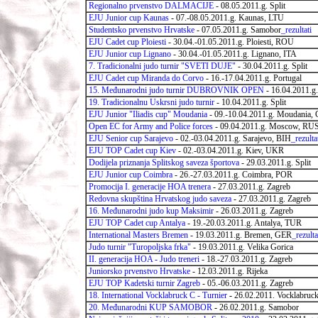
Regionalno prvenstvo DALMACIJE
-
08.05.2011.g. Split
EJU Junior cup Kaunas
- 07.-08.05.2011.g. Kaunas, LTU
Studentsko prvenstvo Hrvatske
-
07.05.2011.g. Samobor
_rezultati
EJU Cadet cup Ploiesti
-
30.04.-01.05.2011.g. Ploiesti, ROU
EJU Junior cup Lignano
-
30.04.-01.05.2011.g. Lignano, ITA
7. Tradicionalni judo turnir "SVETI DUJE"
-
30.04.2011.g. Split
EJU Cadet cup Miranda do Corvo
- 16.-17.04.2011.g. Portugal
15. Međunarodni judo turnir DUBROVNIK OPEN
- 16.04.2011.g
19. Tradicionalnu Uskrsni judo turnir
- 10.04.2011.g. Split
EJU Junior "Iliadis cup" Moudania
- 09.-10.04.2011.g. Moudania,
Open EC for Army and Police forces
- 09.04.2011.g. Moscow, RU
EJU Senior cup Sarajevo
- 02.-03.04.2011.g. Sarajevo, BIH
_rezulta
EJU TOP Cadet cup Kiev
- 02.-03.04.2011.g. Kiev, UKR
Dodijela priznanja Splitskog saveza športova
- 29.03.2011.g. Split
EJU Junior cup Coimbra
- 26.-27.03.2011.g. Coimbra, POR
Promocija I. generacije HOA trenera
- 27.03.2011.g. Zagreb
Redovna skupština Hrvatskog judo saveza
- 27.03.2011.g. Zagreb
16. Međunarodni judo kup Maksimir
- 26.03.2011.g. Zagreb
EJU TOP Cadet cup Antalya
- 19.-20.03.2011.g. Antalya, TUR
International Masters Bremen
- 19.03.2011.g. Bremen, GER
_rezulta
Judo turnir "Turopoljska frka"
- 19.03.2011.g. Velika Gorica
II. generacija HOA - Judo treneri
- 18.-27.03.2011.g. Zagreb
Juniorsko prvenstvo Hrvatske
- 12.03.2011.g. Rijeka
EJU TOP Kadetski turnir Zagreb
- 05.-06.03.2011.g. Zagreb
18. International Vocklabruck C - Turnier
-
26.02.2011. Vocklabruc
20. Međunarodni KUP SAMOBOR
-
26.02.2011.g. Samobor