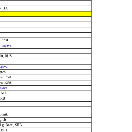
o, ITA
 Split
"
_najava
chi, RUS
ajava
greb
own, RSA
own, RSA
ajava
z, AUT
 SRB
rovnik
agreb
1.g. Bečej, SRB
, BIH